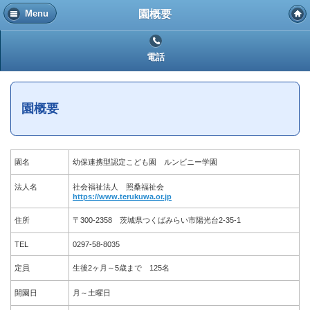
園概要
Menu
電話
園概要
園名
幼保連携型認定こども園 ルンビニー学園
法人名
社会福祉法人 照桑福祉会
https://www.terukuwa.or.jp
住所
〒300-2358 茨城県つくばみらい市陽光台2-35-1
TEL
0297-58-8035
定員
生後2ヶ月～5歳まで 125名
開園日
月～土曜日